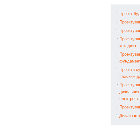
Проект буд
Проектуван
Проектува
Проектува
котеджів
Проектува
фундамент
Проекти су
пласким д
Проектува
дизельних
електроста
Проектува
Дизайн інт