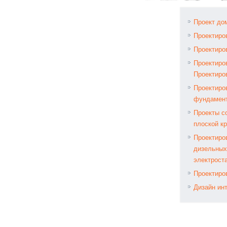
Проект до
Проектиро
Проектиро
Проектиро
Проектиро
Проектиро
фундамен
Проекты с
плоской к
Проектиро
дизельных
электрост
Проектиро
Дизайн ин